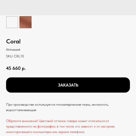
Coral
Atmaseat
SKU:
CRL10
45 660
р.
ЗАКАЗАТЬ
При производстве используется гипоаллергенная ткань, антикоготь,
водоотталкивающая
Обратите внимание! Цветовой оттенок товара может отличаться от
представленного на фотографии, в том числе это зависит и от настроек
монитора вашего компьютера или экрана телефона.