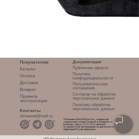
Покупателям
Документация
Публичная оферта
Каталог
Политика
Оплата
конфиденциальности
Доставка
Пользовательское
соглашение
Возврат
Согласие на обработку
Правила
персональных данных
эксплуатации
Политика обработки
персональных данных
Контакты
atmaseat@mail.ru
*Компания Meta Platform Inc., владеющая
*
*
социальными сетями Facebook и Instagram, по
решению суда от 21.03.2022 признана
экстремистской организацией, ее деятельность на
территории России запрещена.
ИП Мхитарян Аида Арутюновна